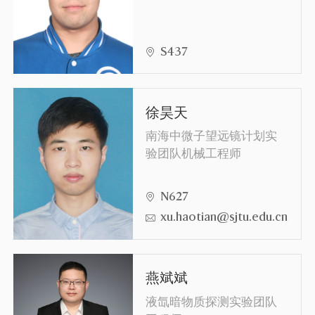
S437
徐昊天
南海中微子望远镜计划实
验团队机械工程师
N627
xu.haotian@sjtu.edu.cn
燕斌斌
液氙暗物质探测实验团队