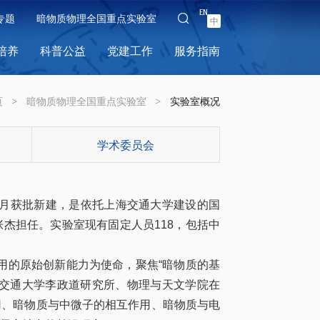
EN
专题
暗物质物理全国重点实验室
中
培养
科普公益
党建工作
服务指南
页
>
暗物质物理全国重点实验室
>
实验室概况
学术委员会
月获批新建，是依托上海交通大学建设的国
张杰担任。
实验室现有固定人员
118
，包括中
用的原始创新能力为使命，聚焦“暗物质的基
海交通大学李政道研究所、物理与天文学院在
用、暗物质与中微子的相互作用、暗物质与电