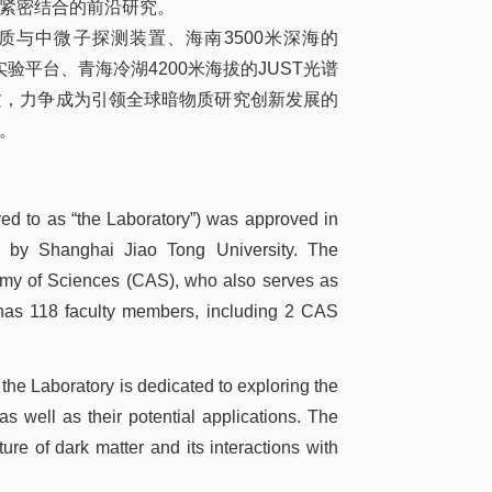
紧密结合的前沿研究。
质与中微子探测装置、海南
3500
米深海的
实验平台、青海冷湖
4200
米海拔的
JUST
光谱
质，力争成为引领全球暗物质研究创新发展的
。
red to as “the Laboratory”) was approved in
ed by Shanghai Jiao Tong University. The
emy of Sciences (CAS), who also serves as
y has 118 faculty members, including 2 CAS
 the Laboratory is dedicated to exploring the
s well as their potential applications. The
ture of dark matter and its interactions with