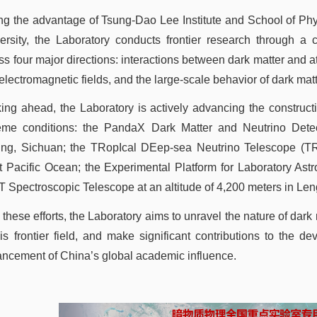
ng the advantage of Tsung-Dao Lee Institute and School of P
ersity, the Laboratory conducts frontier research through a 
ss four major directions: interactions between dark matter and a
electromagnetic fields, and the large-scale behavior of dark matt
ing ahead, the Laboratory is actively advancing the constructio
eme conditions: the PandaX Dark Matter and Neutrino Dete
ing, Sichuan; the TRopIcal DEep-sea Neutrino Telescope (TR
 Pacific Ocean; the Experimental Platform for Laboratory Ast
 Spectroscopic Telescope at an altitude of 4,200 meters in Len
 these efforts, the Laboratory aims to unravel the nature of dark
his frontier field, and make significant contributions to the
ncement of China’s global academic influence.