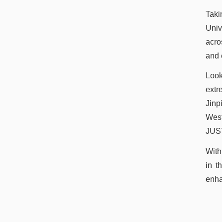
Taki
Univ
acro
and 
Look
extr
Jinp
West
JUST
With
in t
enha