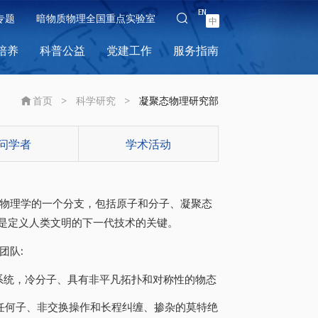
EN
专题
暗物质物理全国重点实验室
中
培养
科普公益
党建工作
服务指南
首页
>
科学研究
>
凝聚态物理研究部
问学者
学术活动
物理学的一个分支，包括原子和分子、凝聚态
用是定义人类文明的下一代技术的关键。
团队:
系统，冷分子、具有非平凡拓扑和对称性的物态
任何子、非交换操作和长程纠缠、掺杂的莫特绝