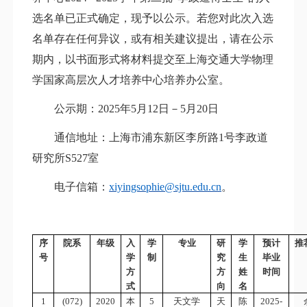
选名单已正式确定，现
予以
公示。
若您对此次入选
名单存在任何异议，或有相关建议提出，请在公示
期内，以书面形式将材料提交至上海交通大学物理
学国家高层次人才培养中心培养办公室。
公示期：
202
5
年
5
月
12
日－
5
月
2
0
日
通信地址：上海市浦东新区李所路
1号李政道
研究所S527室
电子信箱：
xiyingsophie@sjtu.edu.cn
。
序
院系
年级
入
学
专业
研
学
预计
推
号
学
制
究
生
毕业
方
方
姓
时间
式
向
名
1
(072)
2020
本
5
天文学
天
陈
2025-