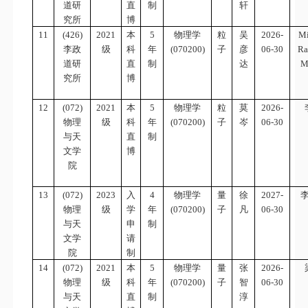
道研
直
制
轩
究所
博
11
(426)
2021
本
5
物理学
粒
吴
2026-
Mi
李政
级
科
年
(070200)
子
彦
06-30
Ra
道研
直
制
达
M
究所
博
12
(072)
2021
本
5
物理学
粒
莫
2026-
物理
级
科
年
(070200)
子
岑
06-30
与天
直
制
文学
博
院
13
(072)
2023
入
4
物理学
量
徐
2027-
物理
级
学
年
(070200)
子
凡
06-30
与天
申
制
文学
请
院
制
14
(072)
2021
本
5
物理学
量
张
2026-
物理
级
科
年
(070200)
子
智
06-30
与天
直
制
淳