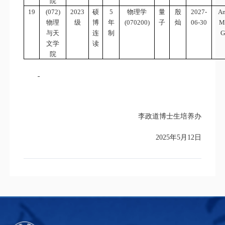
院
19
(072)
2023
硕
5
物理学
量
殷
2027-
An
物理
级
博
年
(070200)
子
灿
06-30
M
与天
连
制
G
文学
读
院
李政道博士生培养办
202
5
年
5
月
12
日