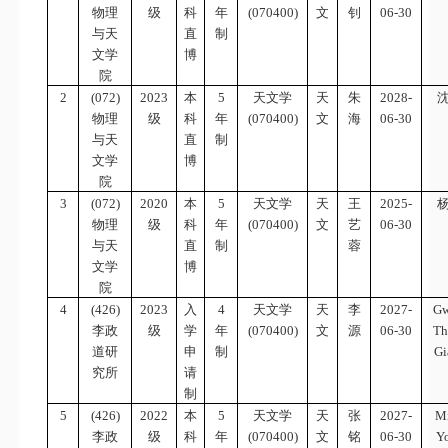
物理
级
科
年
(070400)
文
钊
06-30
与天
直
制
文学
博
院
2
(072)
2023
本
5
天文学
天
朱
2028-
物理
级
科
年
(070400)
文
海
06-30
与天
直
制
文学
博
院
3
(072)
2020
本
5
天文学
天
王
2025-
物理
级
科
年
(070400)
文
艺
06-30
与天
直
制
蓉
文学
博
院
4
(426)
2023
入
4
天文学
天
李
2027-
Gw
李政
级
学
年
(070400)
文
源
06-30
Th
道研
申
制
Gi
究所
请
制
5
(426)
2022
本
5
天文学
天
张
2027-
M
李政
级
科
年
(070400)
文
铭
06-30
Y