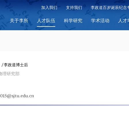
加入我们
支持我们
李政道百岁诞辰纪念
关于李所
人才队伍
科学研究
学术活动
人才
/ 李政道博士后
物理研究部
8015@sjtu.edu.cn