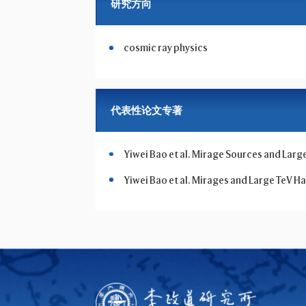
研究方向
cosmic ray physics
代表性论文专著
Yiwei Bao et al. Mirage Sources and Larg
Yiwei Bao et al. Mirages and Large TeV 