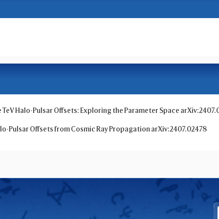
e TeV Halo-Pulsar Offsets: Exploring the Parameter Space arXiv:2407
Halo-Pulsar Offsets from Cosmic Ray Propagation arXiv:2407.02478