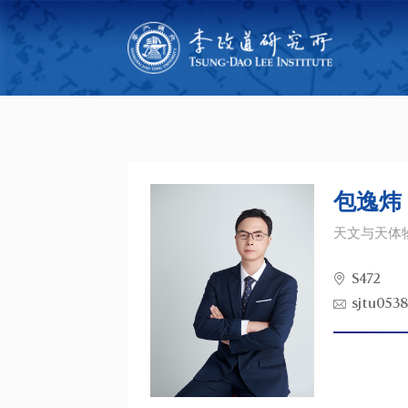
包逸炜
天文与天体
S472
sjtu053