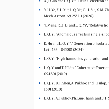
X. J. Guo and L. Q. Yi*, "Helical electro
Y. H. Ye, Z. L. Xu*, L. Q. Yi*, C. H. Sui, X
Mech. Astron. 69, 255211 (2026)
Y. Meng, R. Z. Li, and L. Q. Yi*, "Relativi
L. Q. Yi, "Anomalous effects in single-slit d
K. Hu and L. Q. Yi*, "Generation of isola
Lett. 133，045001 (2024)
L. Q. Yi, "High-harmonics generation and sp
L. Q. Yi and T. Fülöp, "Coherent diffracti
094801 (2019)
L. Q. Yi, B. F. Shen, A. Pukhov, and T. Fü
1601 (2018)
L. Q. Yi, A. Pukhov, Ph. Luu-Thanh, and B.