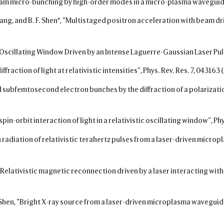
n beam micro-bunching by high-order modes in a micro-plasma waveguid
. M. Zhang, and B. F. Shen*, "Multistaged positron acceleration with beam d
stic Oscillating Window Driven by an Intense Laguerre-Gaussian Laser Puls
iffraction of light at relativistic intensities", Phys. Rev. Res. 7, 043163
ted subfemtosecond electron bunches by the diffraction of a polarizati
in-orbit interaction of light in a relativistic oscillating window", Phy
on radiation of relativistic terahertz pulses from a laser-driven microp
löp, "Relativistic magnetic reconnection driven by a laser interacting w
 F. Shen, "Bright X-ray source from a laser-driven microplasma waveguide"