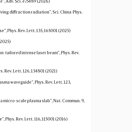
e", Adv. Sci. e75489 (2026)
riving diffraction radiation", Sci. China-Phys.
e", Phys. Rev. Lett. 135, 165001 (2025)
 (2025)
on-tailored intense laser beam", Phys. Rev.
s. Rev. Lett. 126, 134801 (2021)
lasma waveguide", Phys. Rev. Lett. 123,
ith a micro-scale plasma slab", Nat. Commun. 9,
, Phys. Rev. Lett. 116, 115001 (2016)