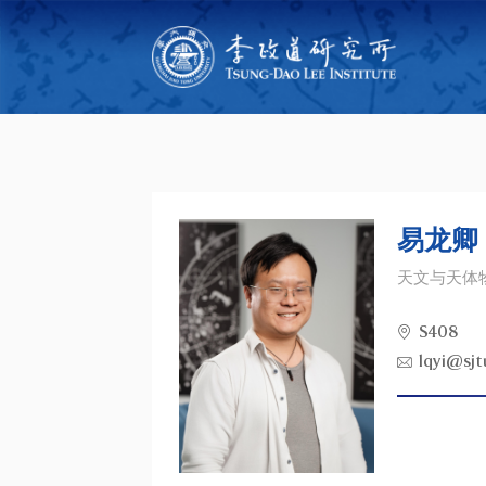
易龙卿
天文与天体
S408
lqyi@sjt