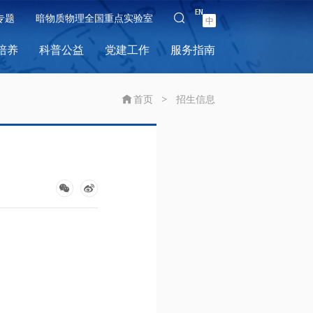
EN
专题
暗物质物理全国重点实验室
中
培养
科普公益
党建工作
服务指南
首页
>
招生信息