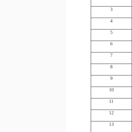
3
4
5
6
7
8
9
10
11
12
13