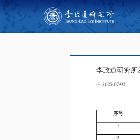
李政道研究所
2025-07-03
序号
1
2