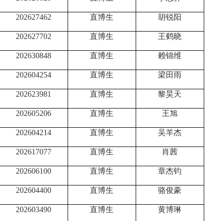
202627462
直博生
胡锐阳
202627702
直博生
王鹤晓
202630848
直博生
赖锦维
202604254
直博生
梁田雨
202623981
直博生
黎昊天
202605206
直博生
王旭
202604214
直博生
吴羊杰
202617077
直博生
肖茜
202606100
直博生
章杰钧
202604400
直博生
骆俊豪
202603490
直博生
黄博琳