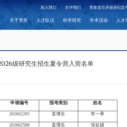
加入我们
支持我们
李政道百岁诞辰纪念
关于李所
人才队伍
科学研究
学术活动
人才
2026级研究生招生夏令营入营名单
申请编号
报考类别
姓名
202602205
直博生
常一界
202602508
直博生
张祉婧