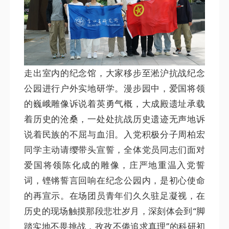
走出室内的纪念馆，大家移步至淞沪抗战纪念
公园进行户外实地研学。漫步园中，爱国将领
的巍峨雕像诉说着英勇气概，大成殿遗址承载
着历史的沧桑，一处处抗战历史遗迹无声地诉
说着民族的不屈与血泪。入党积极分子周柏宏
同学主动请缨带头宣誓，全体党员同志们面对
爱国将领陈化成的雕像，庄严地重温入党誓
词，铿锵誓言回响在纪念公园内，是初心使命
的再宣示。在场团员青年们久久驻足凝视，在
历史的现场触摸那段悲壮岁月，深刻体会到“脚
踏实地不畏挑战，孜孜不倦追求真理”的科研初