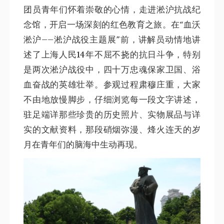
团员青年们怀着崇敬的心情，走进淞沪抗战纪
念馆，开启一场深刻的红色教育之旅。在“血沃
淞沪——淞沪战役主题展”前，讲解员动情地讲
述了上海人民14年不屈不挠的抗日斗争，特别
是两次淞沪战役中，四十万忠魂保家卫国、浴
血奋战的英雄壮举。参观过程肃穆庄重，大家
不由地放慢脚步，仔细浏览每一段文字讲述，
驻足端详那些珍贵的历史照片、实物展品与详
实的文献资料，那段硝烟弥漫、烽火连天的岁
月在青年们的脑海中生动再现。