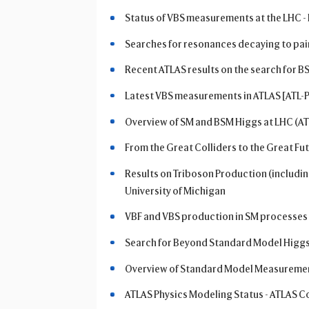
Status of VBS measurements at the LHC -
Searches for resonances decaying to pair
Recent ATLAS results on the search for 
Latest VBS measurements in ATLAS [ATL
Overview of SM and BSM Higgs at LHC (AT
From the Great Colliders to the Great Fu
Results on Triboson Production (includ
University of Michigan
VBF and VBS production in SM processes 
Search for Beyond Standard Model Higgs
Overview of Standard Model Measurement
ATLAS Physics Modeling Status - ATLAS 