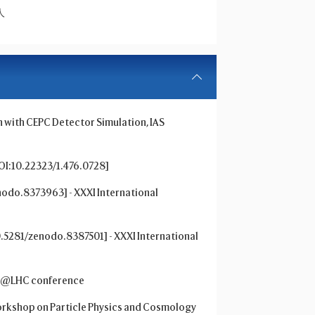
人
ith CEPC Detector Simulation, IAS
DOI:10.22323/1.476.0728]
nodo.8373963] - XXXI International
5281/zenodo.8387501] - XXXI International
QCD@LHC conference
Workshop on Particle Physics and Cosmology