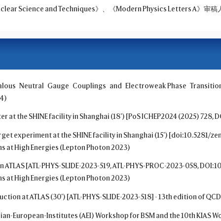
uclear Science and Techniques》、《Modern Physics Letters A》审稿
ous Neutral Gauge Couplings and Electroweak Phase Transition w
24)
r at the SHINE facility in Shanghai (18') [PoS ICHEP2024 (2025) 728, 
t experiment at the SHINE facility in Shanghai (15') [doi:10.5281/ze
s at High Energies (Lepton Photon 2023)
n ATLAS [ATL-PHYS-SLIDE-2023-519, ATL-PHYS-PROC-2023-058, DOI:10.
s at High Energies (Lepton Photon 2023)
ction at ATLAS (30') [ATL-PHYS-SLIDE-2023-518] - 13th edition of 
sian-European-Institutes (AEI) Workshop for BSM and the 10th KIAS 