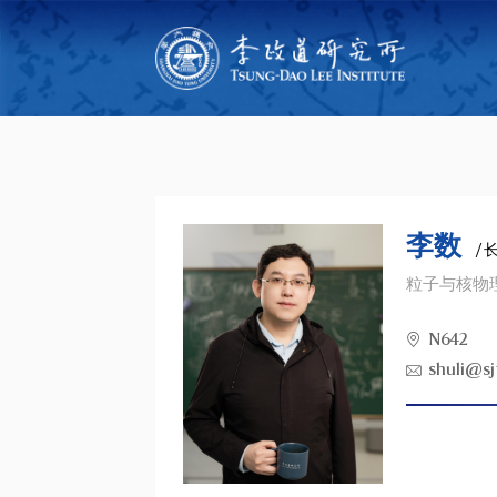
李数
/
粒子与核物
N642
shuli@sj