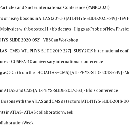
 Particles and Nuclei International Conference (PANIC2021)
s of heavy bosons in ATLAS (20'+5') [ATL-PHYS-SLIDE-2021-649] - TeV 
BSM physics with boosted H->bb decays - Higgs as Probe of New Physi
-PHYS-SLIDE-2020-052] - VBSCan Workshop
LAS+CMS) [ATL-PHYS-SLIDE-2019-227] - SUSY 2019 International conf
tures - CUSPEA-40 anniversary international conference
ing aQGCs) from the LHC (ATLAS+CMS) [ATL-PHYS-SLIDE-2018-639] - Mu
in ATLAS and CMS [ATL-PHYS-SLIDE-2017-333] - Blois conference
 Bosons with the ATLAS and CMS detectors [ATL-PHYS-SLIDE-2018-001
s in ATLAS - ATLAS collaboration week
Collaboration Week