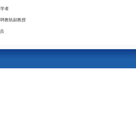
年学者
,长聘教轨副教授
究员