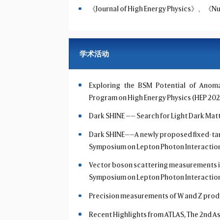
《Journal of High Energy Physics》、《N
学术活动
Exploring the BSM Potential of Anomal
Program on High Energy Physics (HEP 20
Dark SHINE —— Search for Light Dark Matte
Dark SHINE——A newly proposed fixed-targe
Symposium on Lepton Photon Interaction
Vector boson scattering measurements i
Symposium on Lepton Photon Interaction
Precision measurements of W and Z produ
Recent Highlights from ATLAS, The 2nd A