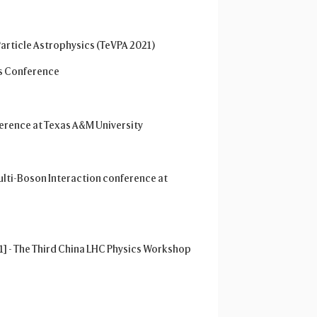
Particle Astrophysics (TeVPA 2021)
cs Conference
erence at Texas A&M University
lti-Boson Interaction conference at
] - The Third China LHC Physics Workshop