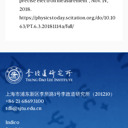
precise electron measurement”, Nov. 14,
2018.
https://physicstoday.scitation.org/do/10.10
63/PT.6.3.20181114a/full/
上海市浦东新区李所路1号李政道研究所（201210）
+86-21-68693100
tdli@sjtu.edu.cn
Indico