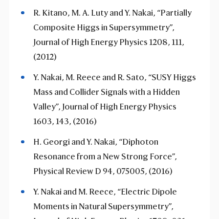
R. Kitano, M. A. Luty and Y. Nakai, “Partially
Composite Higgs in Supersymmetry”,
Journal of High Energy Physics 1208, 111,
(2012)
Y. Nakai, M. Reece and R. Sato, “SUSY Higgs
Mass and Collider Signals with a Hidden
Valley”, Journal of High Energy Physics
1603, 143, (2016)
H. Georgi and Y. Nakai, “Diphoton
Resonance from a New Strong Force”,
Physical Review D 94, 075005, (2016)
Y. Nakai and M. Reece, “Electric Dipole
Moments in Natural Supersymmetry”,