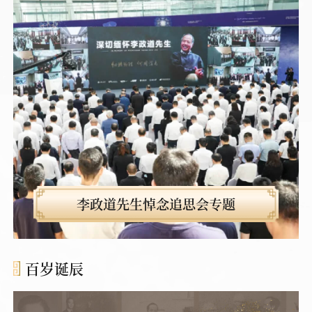
李政道先生悼念追思会专题
百岁诞辰