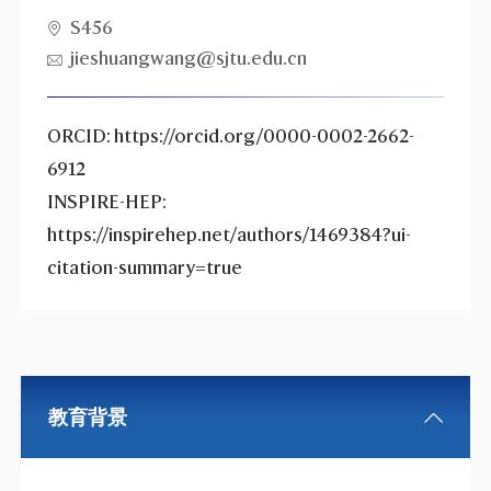
S456
jieshuangwang@sjtu.edu.cn
ORCID: https://orcid.org/0000-0002-2662-
6912
INSPIRE-HEP:
https://inspirehep.net/authors/1469384?ui-
citation-summary=true
教育背景