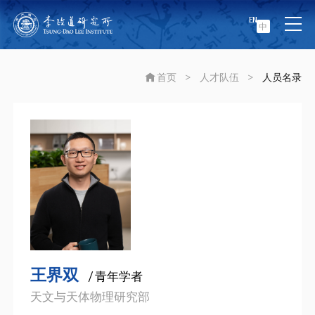
EN
中
首页
>
人才队伍
>
人员名录
王界双
/ 青年学者
天文与天体物理研究部